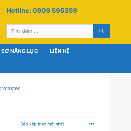
Hotline: 0909 595359
Tìm
kiếm
cho:
 SƠ NĂNG LỰC
LIÊN HỆ
ormaster