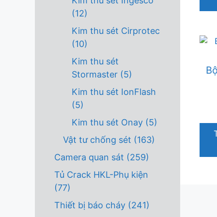
Kim thu sét Ingesco
(12)
Kim thu sét Cirprotec
(10)
Kim thu sét
Bộ
Stormaster
(5)
Kim thu sét IonFlash
(5)
Kim thu sét Onay
(5)
Vật tư chống sét
(163)
Camera quan sát
(259)
Tủ Crack HKL-Phụ kiện
(77)
Thiết bị báo cháy
(241)