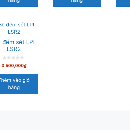
hàng
hàng
4,500,000₫.
 đếm sét LPI
LSR2
0
3,500,000
₫
n
g
o
Thêm vào giỏ
à
i
hàng
5