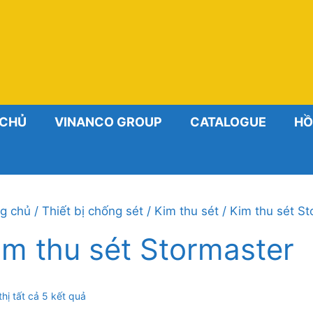
 CHỦ
VINANCO GROUP
CATALOGUE
HỒ
g chủ
/
Thiết bị chống sét
/
Kim thu sét
/ Kim thu sét St
im thu sét Stormaster
Đã
thị tất cả 5 kết quả
sắp