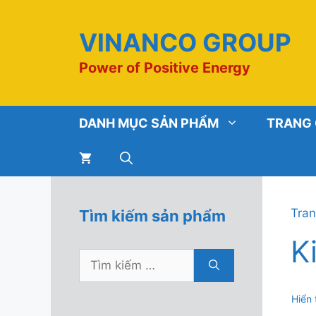
Chuyển
đến
VINANCO GROUP
nội
dung
Power of Positive Energy
DANH MỤC SẢN PHẨM
TRANG
Tran
Tìm kiếm sản phẩm
K
Tìm
kiếm
cho:
Hiển 