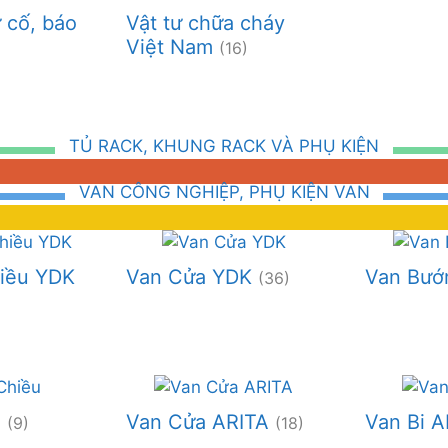
ự cố, báo
Vật tư chữa cháy
Việt Nam
(16)
TỦ RACK, KHUNG RACK VÀ PHỤ KIỆN
VAN CÔNG NGHIỆP, PHỤ KIỆN VAN
iều YDK
Van Cửa YDK
Van Bư
(36)
u
Van Cửa ARITA
Van Bi 
(9)
(18)