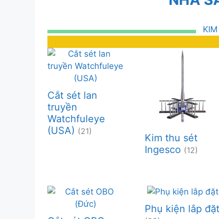
KIM
Cắt sét lan
truyền
Watchfuleye
(USA)
(21)
Kim thu sét
Ingesco
(12)
Phụ kiện lắp đặ