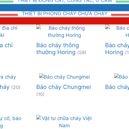
THIẾT BỊ ĐÓNG CẮT, CÔNG TẮC, Ổ CẮM
THIẾT BỊ PHÒNG CHÁY CHỮA CHÁY
a chỉ
Báo cháy thông
Báo cháy
thường Horing
Horing
(59)
(
cháy
Báo cháy Chungmei
Báo chá
(20)
(10)