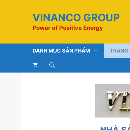
Chuyển
đến
VINANCO GROUP
nội
dung
Power of Positive Energy
DANH MỤC SẢN PHẨM
TRANG
NHÀ S