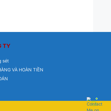
G TY
g sét
HÀNG VÀ HOÀN TIỀN
OÁN