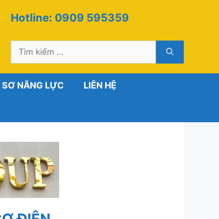
Hotline: 0909 595359
Tìm
kiếm
cho:
 SƠ NĂNG LỰC
LIÊN HỆ
Ơ ĐIỆN