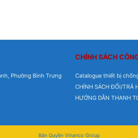
CHÍNH SÁCH CÔN
ánh, Phường Bình Trưng
Catalogue thiết bị chốn
CHÍNH SÁCH ĐỔI/TRẢ 
HƯỚNG DẪN THANH T
Bản Quyền Vinanco Group