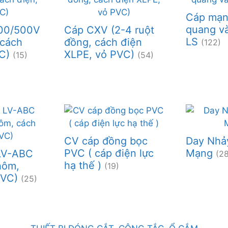
Cáp mạn
quang và
00/500V
Cáp CXV (2-4 ruột
LS
 cách
đồng, cách điện
(122)
VC)
XLPE, vỏ PVC)
(15)
(54)
CV cáp đồng bọc
Day Nhả
PVC ( cáp điện lực
Mạng
LV-ABC
(28
hạ thế )
hôm,
(19)
PVC)
(25)