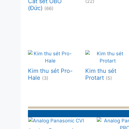
Cắt sét OBO
(22)
(Đức)
(66)
Kim thu sét Pro-
Kim thu sét
Hale
Protart
(3)
(5)