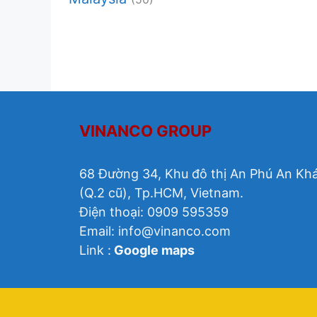
VINANCO GROUP
68 Đường 34, Khu đô thị An Phú An Kh
(Q.2 cũ), Tp.HCM, Vietnam.
Điện thoại: 0909 595359
Email:
info@vinanco.com
Link :
Google maps