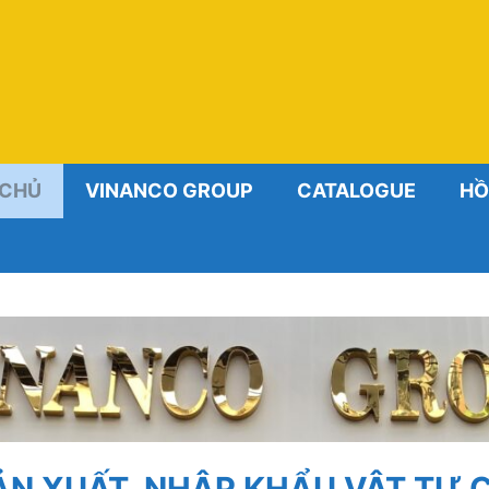
 CHỦ
VINANCO GROUP
CATALOGUE
HỒ
ẢN XUẤT, NHẬP KHẨU VẬT TƯ C