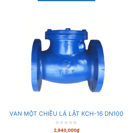
5
VAN MỘT CHIỀU LÁ LẬT KCH-16 DN100
0
2,940,000
₫
n