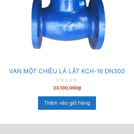
VAN MỘT CHIỀU LÁ LẬT KCH-16 DN300
0
23,100,000
₫
n
g
o
Thêm vào giỏ hàng
à
i
5