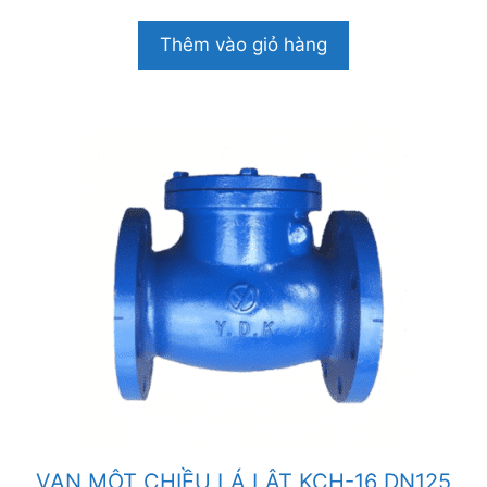
g
o
Thêm vào giỏ hàng
à
i
5
VAN MỘT CHIỀU LÁ LẬT KCH-16 DN125