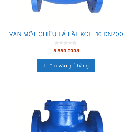
VAN MỘT CHIỀU LÁ LẬT KCH-16 DN200
0
8,880,000
₫
n
g
o
Thêm vào giỏ hàng
à
i
5