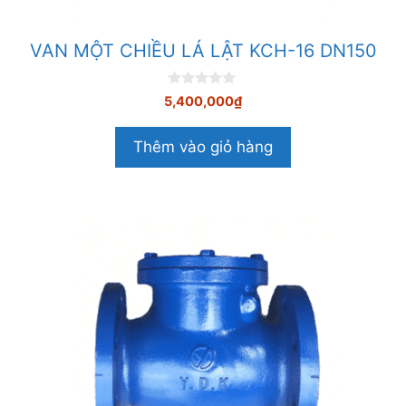
VAN MỘT CHIỀU LÁ LẬT KCH-16 DN150
0
5,400,000
₫
n
g
o
Thêm vào giỏ hàng
à
i
5