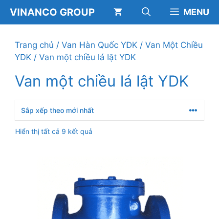
Chuyển
VINANCO GROUP
MENU
đến
nội
dung
Trang chủ
/
Van Hàn Quốc YDK
/
Van Một Chiều
YDK
/ Van một chiều lá lật YDK
Van một chiều lá lật YDK
Đã
Hiển thị tất cả 9 kết quả
sắp
xếp
theo
mới
nhất