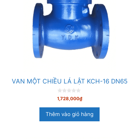
VAN MỘT CHIỀU LÁ LẬT KCH-16 DN65
0
1,728,000
₫
n
g
o
Thêm vào giỏ hàng
à
i
5