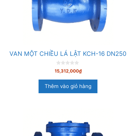
VAN MỘT CHIỀU LÁ LẬT KCH-16 DN250
0
15,312,000
₫
n
g
o
Thêm vào giỏ hàng
à
i
5