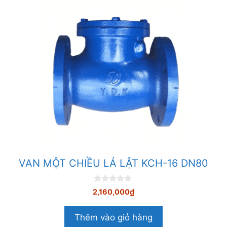
VAN MỘT CHIỀU LÁ LẬT KCH-16 DN80
0
2,160,000
₫
n
g
o
Thêm vào giỏ hàng
à
i