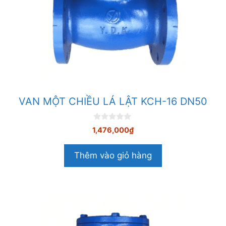
VAN MỘT CHIỀU LÁ LẬT KCH-16 DN50
0
1,476,000
₫
n
g
o
Thêm vào giỏ hàng
à
i
5