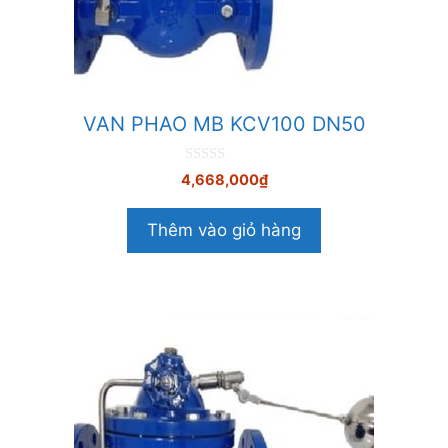
VAN PHAO MB KCV100 DN50
0
4,668,000
₫
n
g
o
Thêm vào giỏ hàng
à
i
5