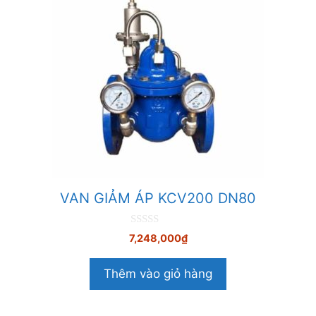
VAN GIẢM ÁP KCV200 DN80
0
7,248,000
₫
n
g
o
Thêm vào giỏ hàng
à
i
5