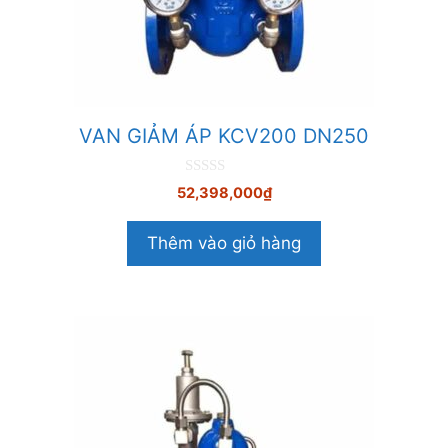
VAN GIẢM ÁP KCV200 DN250
0
52,398,000
₫
n
g
o
Thêm vào giỏ hàng
à
i
5