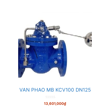
VAN PHAO MB KCV100 DN125
0
13,601,000
₫
n
g