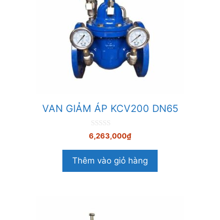
VAN GIẢM ÁP KCV200 DN65
0
6,263,000
₫
n
g
o
Thêm vào giỏ hàng
à
i
5