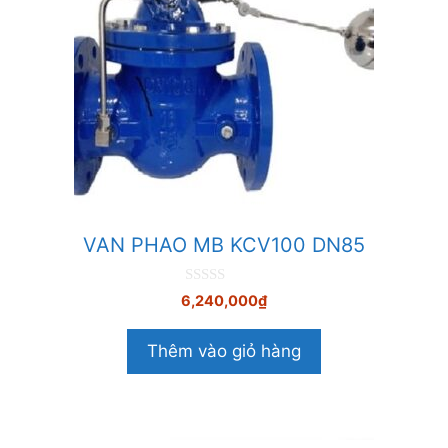
VAN PHAO MB KCV100 DN85
0
6,240,000
₫
n
g
o
Thêm vào giỏ hàng
à
i
5