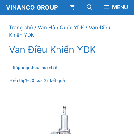
Chuyển
VINANCO GROUP
MENU
đến
nội
dung
Trang chủ
/
Van Hàn Quốc YDK
/ Van Điều
Khiển YDK
Van Điều Khiển YDK
Đã
Hiển thị 1–20 của 27 kết quả
sắp
xếp
theo
mới
nhất