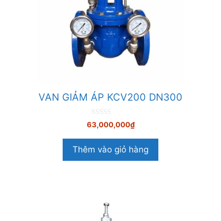
VAN GIẢM ÁP KCV200 DN300
0
63,000,000
₫
n
g
o
Thêm vào giỏ hàng
à
i
5