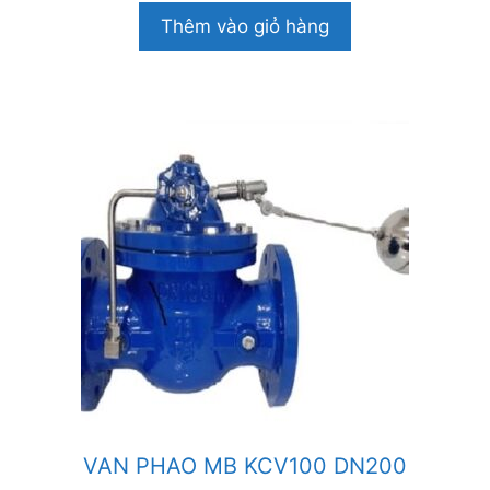
o
Thêm vào giỏ hàng
à
i
5
VAN PHAO MB KCV100 DN200