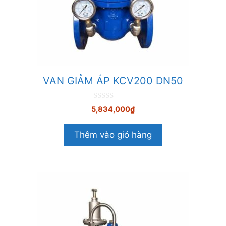
VAN GIẢM ÁP KCV200 DN50
0
5,834,000
₫
n
g
o
Thêm vào giỏ hàng
à
i
5