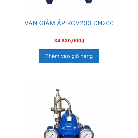
VAN GIẢM ÁP KCV200 DN200
0
34,830,000
₫
n
g
o
Thêm vào giỏ hàng
à
i
5