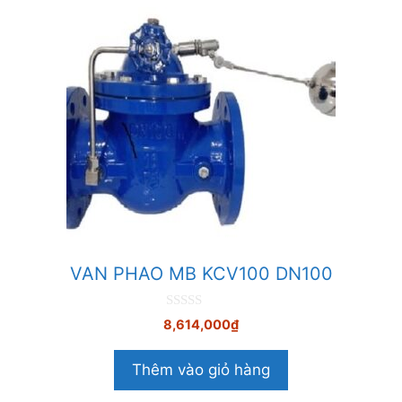
VAN PHAO MB KCV100 DN100
0
8,614,000
₫
n
g
o
Thêm vào giỏ hàng
à
i
5