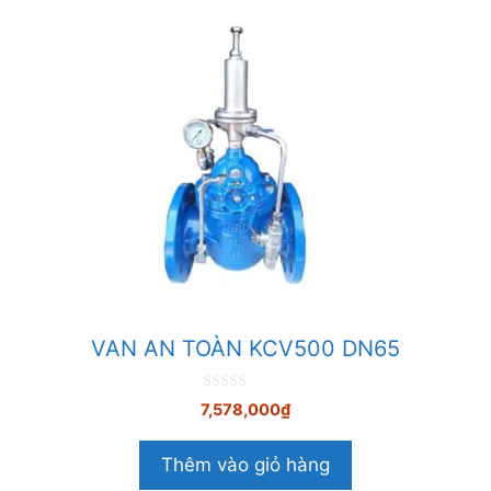
VAN AN TOÀN KCV500 DN65
0
7,578,000
₫
n
g
o
Thêm vào giỏ hàng
à
i