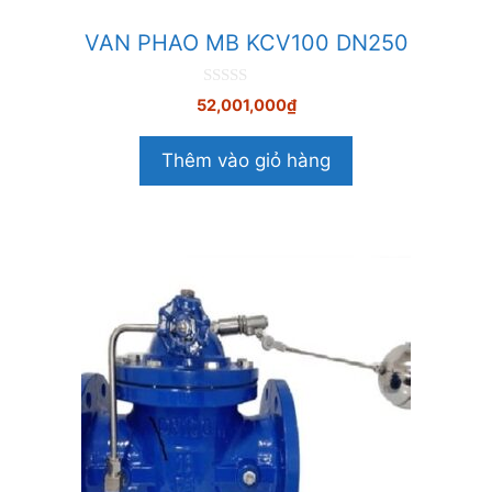
VAN PHAO MB KCV100 DN250
0
52,001,000
₫
n
g
o
Thêm vào giỏ hàng
à
i
5