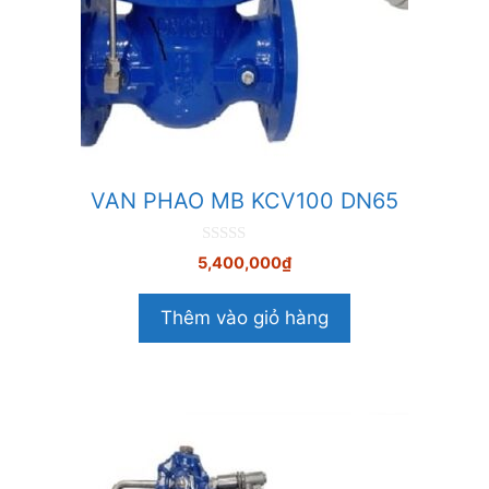
VAN PHAO MB KCV100 DN65
0
5,400,000
₫
n
g
o
Thêm vào giỏ hàng
à
i
5