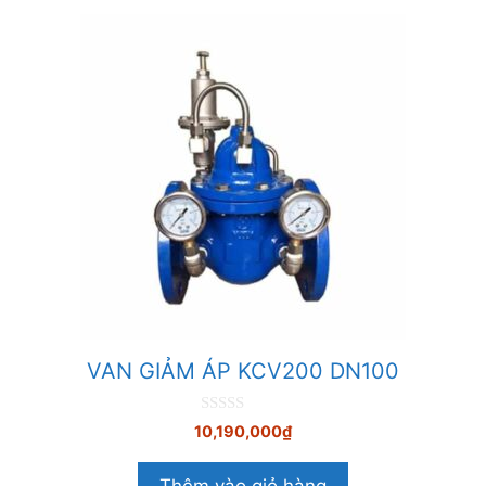
VAN GIẢM ÁP KCV200 DN100
0
10,190,000
₫
n
g
o