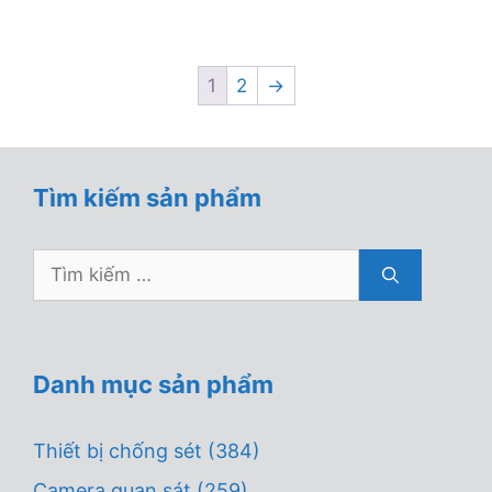
5
1
2
→
Tìm kiếm sản phẩm
Tìm
kiếm
cho:
Danh mục sản phẩm
Thiết bị chống sét
(384)
Camera quan sát
(259)