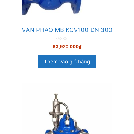
VAN PHAO MB KCV100 DN 300
0
63,920,000
₫
n
g
o
Thêm vào giỏ hàng
à
i
5