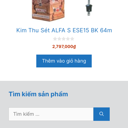
Kim Thu Sét ALFA S ESE15 BK 64m
0
2,797,000
₫
n
g
o
Thêm vào giỏ hàng
à
i
5
Tìm kiếm sản phẩm
Tìm
kiếm
cho: