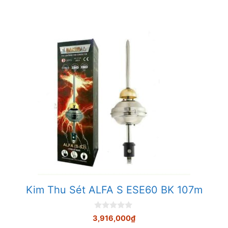
Kim Thu Sét ALFA S ESE60 BK 107m
0
3,916,000
₫
n