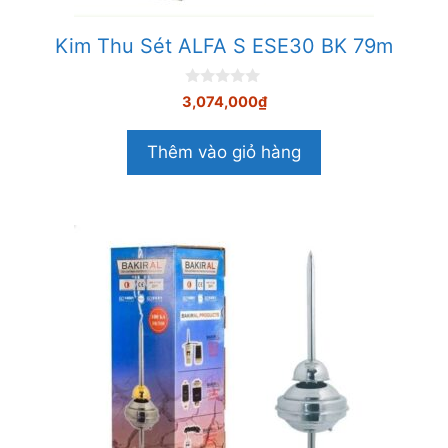
Kim Thu Sét ALFA S ESE30 BK 79m
0
3,074,000
₫
n
g
o
Thêm vào giỏ hàng
à
i
5