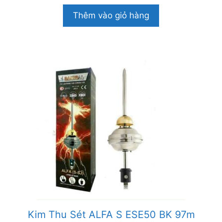
g
o
Thêm vào giỏ hàng
à
i
5
Kim Thu Sét ALFA S ESE50 BK 97m