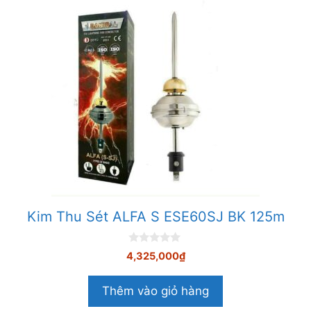
Kim Thu Sét ALFA S ESE60SJ BK 125m
0
4,325,000
₫
n
g
o
Thêm vào giỏ hàng
à
i
5