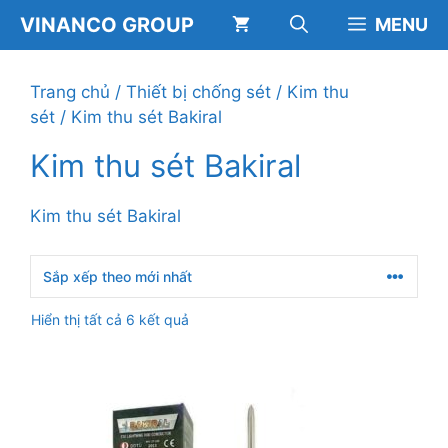
Chuyển
VINANCO GROUP
MENU
đến
nội
dung
Trang chủ
/
Thiết bị chống sét
/
Kim thu
sét
/ Kim thu sét Bakiral
Kim thu sét Bakiral
Kim thu sét Bakiral
Đã
Hiển thị tất cả 6 kết quả
sắp
xếp
theo
mới
nhất