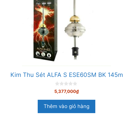
Kim Thu Sét ALFA S ESE60SM BK 145m
0
5,377,000
₫
n
g
o
Thêm vào giỏ hàng
à
i
5