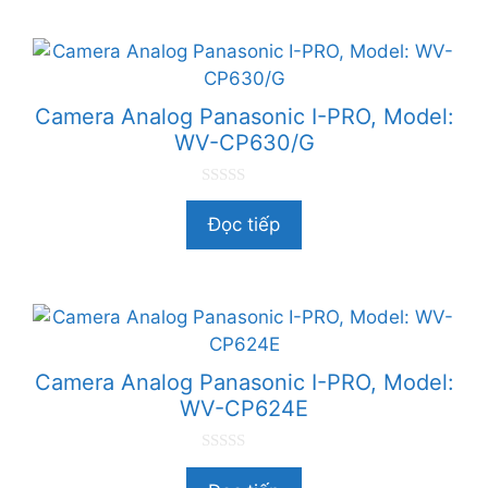
i
5
Camera Analog Panasonic I-PRO, Model:
WV-CP630/G
0
n
Đọc tiếp
g
o
à
i
5
Camera Analog Panasonic I-PRO, Model:
WV-CP624E
0
n