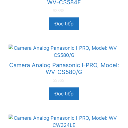
WV-CS584E
0
n
Đọc tiếp
g
o
à
i
5
Camera Analog Panasonic I-PRO, Model:
WV-CS580/G
0
n
Đọc tiếp
g
o
à
i
5