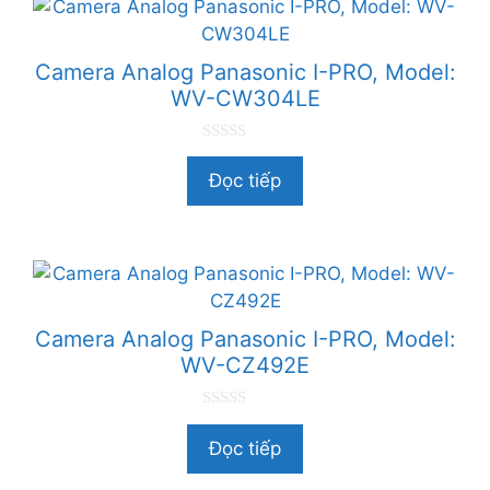
Camera Analog Panasonic I-PRO, Model:
WV-CW304LE
0
n
Đọc tiếp
g
o
à
i
5
Camera Analog Panasonic I-PRO, Model:
WV-CZ492E
0
n
Đọc tiếp
g
o
à